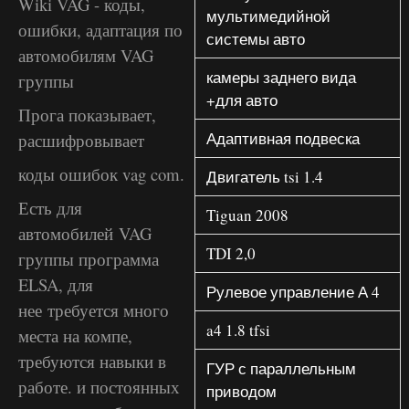
Wiki VAG - коды,
мультимедийной
ошибки, адаптация по
системы авто
автомобилям VAG
камеры заднего вида
группы
+для авто
Прога показывает,
Адаптивная подвеска
расшифровывает
коды ошибок vag com.
Двигатель tsi 1.4
Есть для
Tiguan 2008
автомобилей VAG
TDI 2,0
группы программа
ELSA, для
Рулевое управление А 4
нее требуется много
a4 1.8 tfsi
места на компе,
требуются навыки в
ГУР с параллельным
работе. и постоянных
приводом