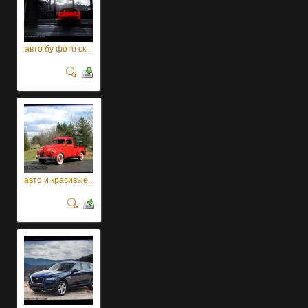
авто бу фото ск...
авто и красивые...