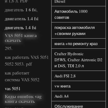
и 1,6 л. PDF
Diesel
1 6 fs
двигатель
i,
Автомобиль 1000
советов
двигатель 1.4 fsi
двигатель 1.4 fsi
покраска автомобиля
+своими руками
VAS 5051 книга
скачать
книга +по ремонту краз
295.
Crafter Hydronic
как работать VAS 5051
D5WS, Crafter Airtronic D2
5052 5053. pdf
и D4S, TDI 2,0 л
как работает
Audi FSI 2,8
система VAS 5052
vw книга
vas 5051
Коды ошибок vag
Audi A4
книга скачать
Обслуживание