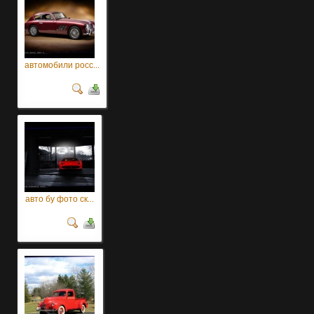
автомобили росс...
авто бу фото ск...