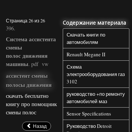
Страница 26 из 26
Содержание материала
396.
Скачать книги по
Система ассистента
автомобилям
смены
Renault Megane II
полос движения
машины
. pdf vw
Схема
электрооборудования газ
ассистент смены
3102
полосы движения
руководство +по ремонту
скачать бесплатно
автомобилей маз
книгу про помощник
смены полос
Sensor Specifications
Руководство Detroit
Назад