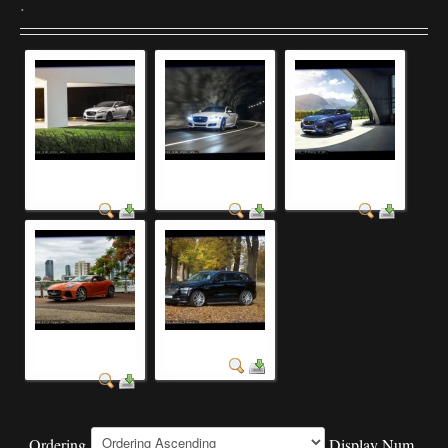
.
модели машин
легковые
легковые
фото
автомобили
автомобили фото
легковые красивые
фото авто название
автомобили
Ordering
Display Num