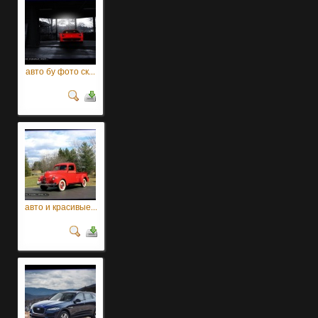
авто бу фото ск...
авто и красивые...