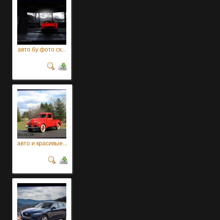
авто бу фото ск...
авто и красивые...