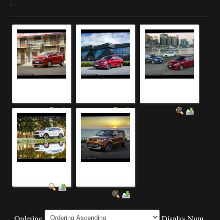
.
фотография
фотография
модельный ряд
автомобилей 2020
автомобилей 2021
автомобилей
года
года
фотографи...
автомобиль сайт
автомобили со
фотография
значками и
названиями...
Ordering
Display Num