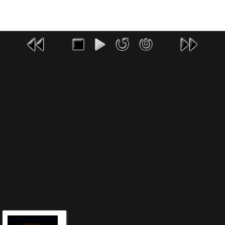
красивые авто фото картинки скачатькрасивые авто фото картинки скачать
бесплатномодели машин фото скачатьмодели машин фото скачать бесплатнолегковые
красивые автомобили скачатьлегковые красивые автомобили фото скачатьлегковые
красивые автомобили фото скачать бесплатнофото авто название скачать бесплатнофото
авто с названием скачатьфото авто с названием скачать бесплатномарки авто фото и
названия скачатьмарки авто фото и названия скачать бесплатно