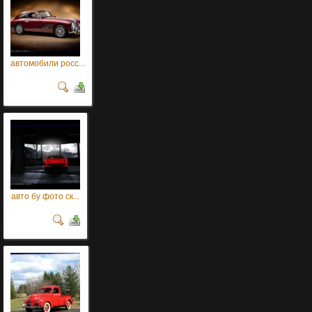
автомобили росс...
авто бу фото ск...