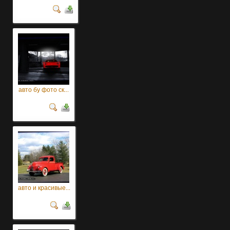
авто бу фото ск...
авто и красивые...