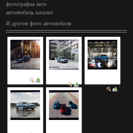
фотография авто
автомобиль каталог
И другие фото автомобиля
фото авто название
марки авто фото и
марки авто со
названия
значками и
названиями...
знаки авто фото и
американские
названия
автомобили фото и
назв...