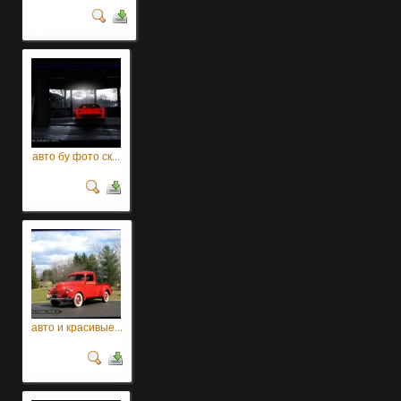
авто бу фото ск...
авто и красивые...