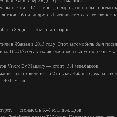
ально стоил 12,51 млн. долларов, но он был продан за
литров, 16 цилиндров. И развивает этот авто скорость
ninfarina Sergio — 3 млн. долларов
тили в Женеве в 2013 году. Этот автомобиль был посв
на. В 2015 году этих автомобилей выпустили 6 штук.
yron Vivere By Mansory — стоит 3,4 млн.баксов
машин изготовили всего 2 штуки. Кабина сделана в кож
я 400 км-час.
ersport — стоимость 3,41 млн.долларов
ель Дубайская фирма W Motors. Изготовили этих авто 7