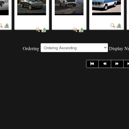
о авто
скачать фото
фото самых
авто и красивые
красивых авто
красивых авто
Ordering
Display 