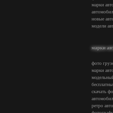
марки ав
автомобил
новые ав
модели ав
марки ав
фото груз
марки авт
модельный
бесплатны
скачать 
автомоби
ретро авт
фотографи