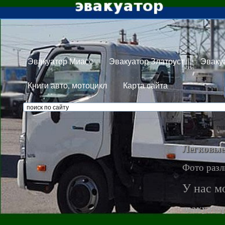
Эвакуатор Миасс
Эвакуатор Златоуст
Эваку
Книги авто, мотоцикл
Карта сайта
Легковые
Фото разл
У нас м
эвакуато