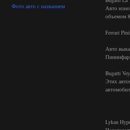
Фото авто с названием
Авто изноч
объемом 8 
Ferrari Pi
Авто выка
Пининфари
Bugatti Ve
Этих авто
автомобил
Lykan Hyp
Изготовит