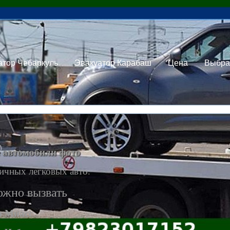
атор Чебаркуль
Эвакуатор Карабаш
Цена
Выбра
 автомобили фото
ичных легковых авто.
ожно вызвать
р Миасс