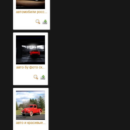
автомобили росс...
авто бу фото ск...
авто и красивые...