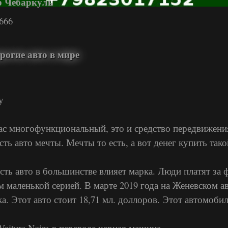
р Чебаркуль
666
рогие авто в мире
у
ас многофункциональный, это и средство передвижения
сть авто мечты. Мечты то есть, а вот денег купить та
сть авто в большинстве влияет марка. Люди платят з
м маленькой серией. В марте 2019 года на Женевском а
ка. Этот авто стоит 18,71 мл. доллоров. Этот автомоби
 Voiture Noire-в переводе черная машина