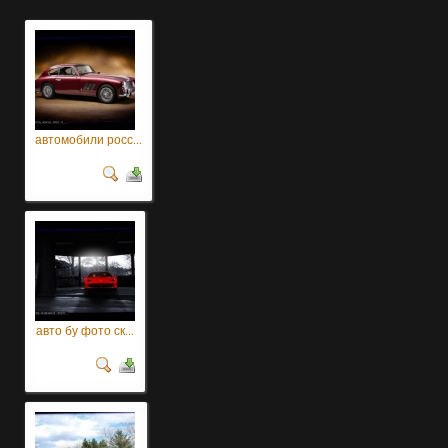
автомобили росс...
авто бу фото ск...