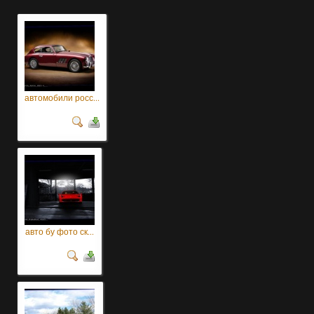
автомобили росс...
авто бу фото ск...