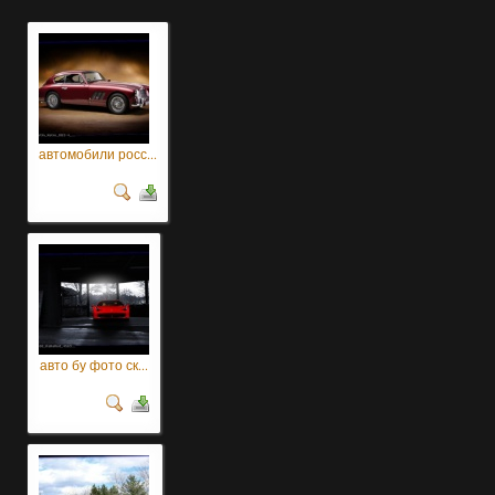
автомобили росс...
авто бу фото ск...