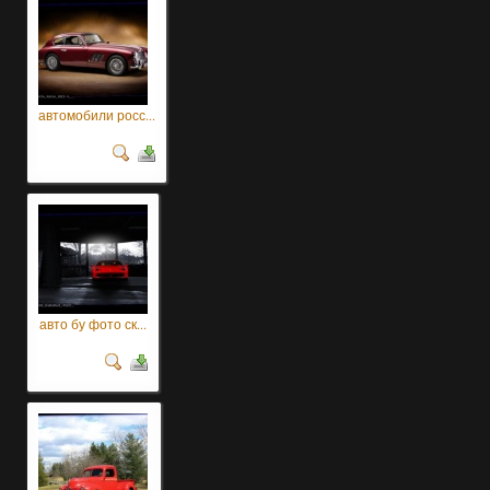
автомобили росс...
авто бу фото ск...