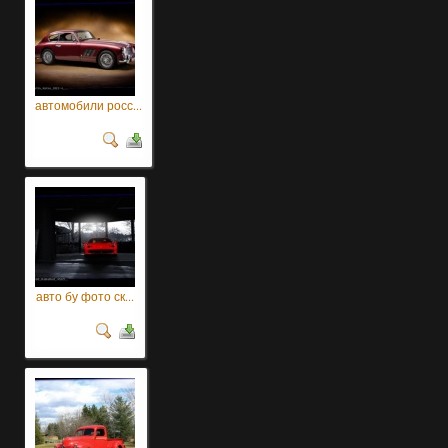
автомобили росс...
авто бу фото ск...