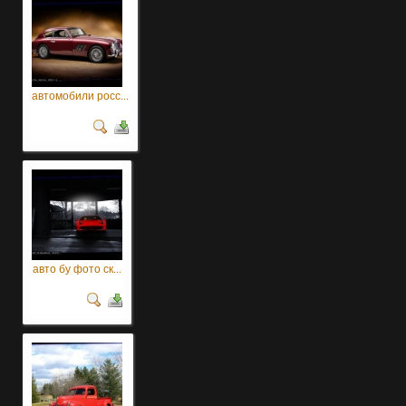
автомобили росс...
авто бу фото ск...