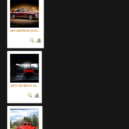
автомобили росс...
авто бу фото ск...