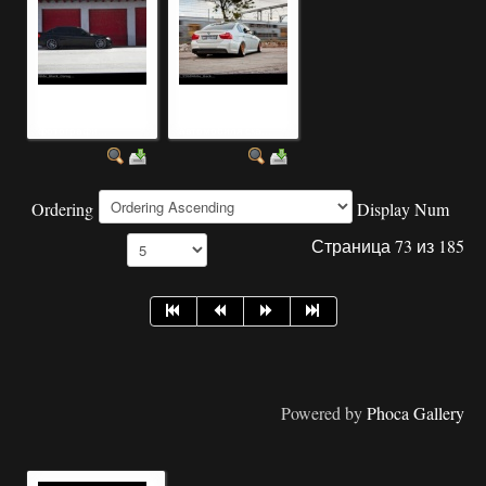
красивые ретро
фотография
автомобили
красивого
фотографи...
автомобиля ска...
Ordering
Display Num
Страница 73 из 185
Powered by
Phoca Gallery