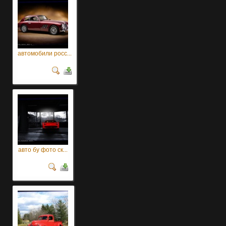
автомобили росс...
авто бу фото ск...