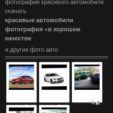
фотография красивого автомобиля
скачать
красивые автомобили
фотография +в хорошем
качестве
и другие фото авто
самые красивые
ретро автомобили
фото автомобилей
автомобили мира
фотография +с
название
фото...
назв...