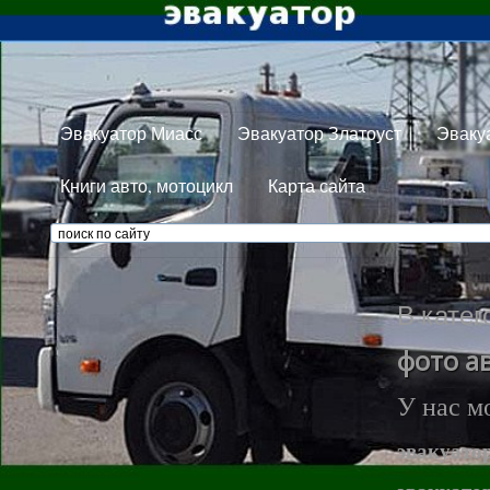
Эвакуатор Миасс
Эвакуатор Златоуст
Эваку
Книги авто, мотоцикл
Карта сайта
В катег
фото а
У нас м
эвакуато