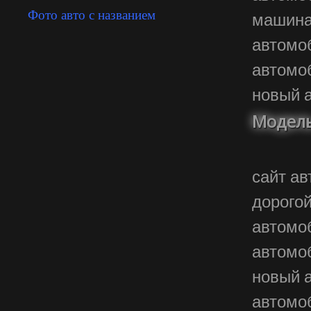
Фото авто с названием
машин
автом
автом
новый 
Модель
сайт 
дорог
автом
автом
новый 
автом