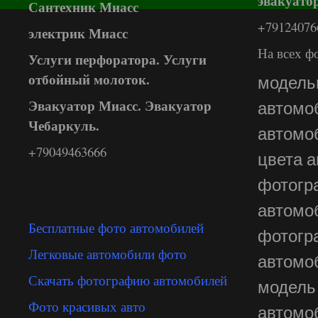
эвакуато
Сантехник Миасс
+79124076
электрик Миасс
На всех ф
Услуги перфоратора. Услуги
отбойный молоток.
модель
Эвакуатор Миасс. Эвакуатор
автомо
Чебаркуль.
автомо
+79049463666
цвета 
фотогр
автомо
Бесплатные фото автомобилей
фотогр
Легковые автомобили фото
автомо
Скачать фотографию автомобилей
модель
Фото красивых авто
автом