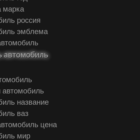
а марка
обиль россия
обиль эмблема
автомобиль
 автомобиль
автомобиль
ой автомобиль
обиль название
обиль ваз
автомобиль цена
обиль мир