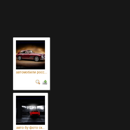
автомобили росс...
авто бу фото ск...