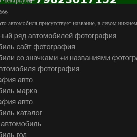
р Чебаркуль
666
ото автомобиля присутствует название, в левом нижнем
ный ряд автомобилей фотография
биль сайт фотография
били со значками +и названиями фотог
автомобиля фотография
афия авто
биль марка
афия авто
биль каталог
 автомобиль
обиль год