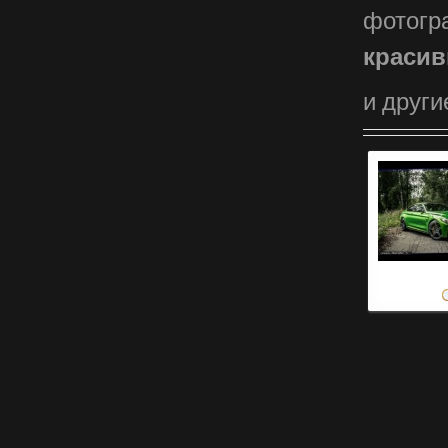
фотогр
красив
и други
новый автомо