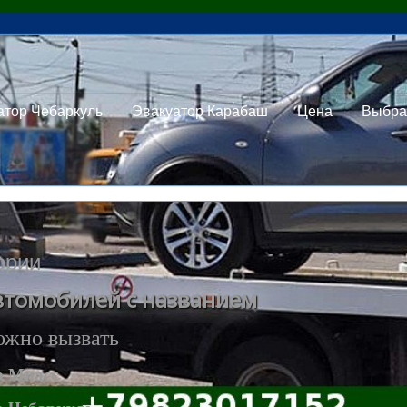
атор Чебаркуль
Эвакуатор Карабаш
Цена
Выбра
ории
втомобилей с названием
ожно вызвать
р Миасс