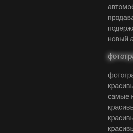
автом
продав
подер
новый 
фотогр
фотогр
красив
самые 
красив
красив
красив