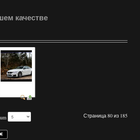
шем качестве
легковые красивые
автомобили
Страница 80 из 185
Num