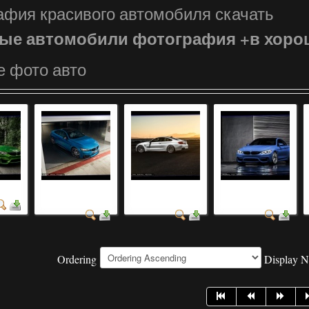
афия красивого автомобиля скачать
ые автомобили фотография +в хоро
е фото авто
биль
модели
марки автомобилей
марки автомобилей
автомобилей фото
фото +и названия
значки +и названи...
Ordering
Display 