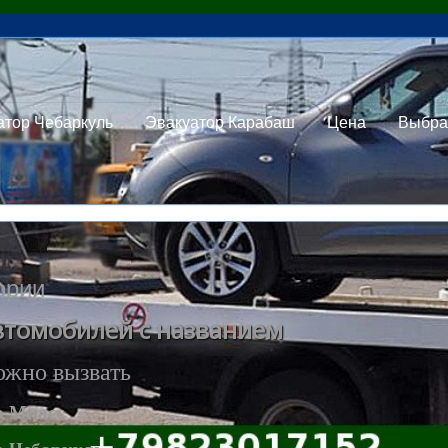
атор Чебаркуль
Эвакуатор Карабаш
Цена
Выбра
ории
втомобилей с названием
ожно вызвать
р Миасс