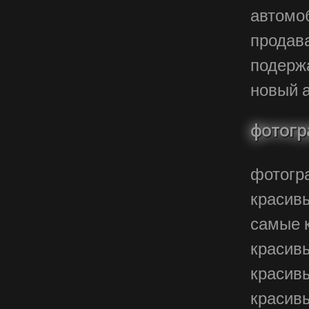
автом
продав
подер
новый 
фотогр
фотогр
красив
самые 
красив
красив
красив