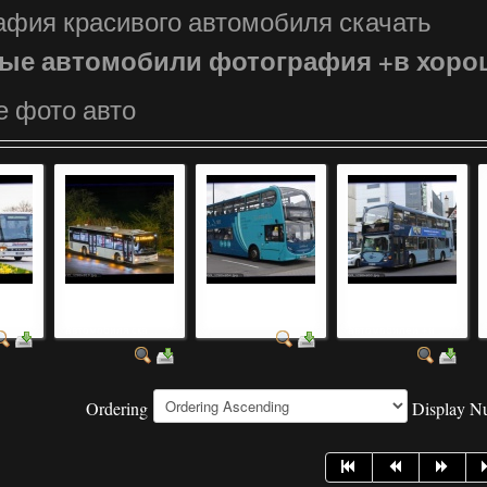
афия красивого автомобиля скачать
ые автомобили фотография +в хоро
е фото авто
фотография
марки автомобилей
фотография
красивого
значки +и названи...
красивых
автомобиля ска...
автомобилей +и ...
Ordering
Display 