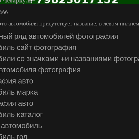
р Чебаркуль
666
ото автомобиля присутствует название, в левом нижнем
ный ряд автомобилей фотография
биль сайт фотография
били со значками +и названиями фотог
автомобиля фотография
афия авто
биль марка
афия авто
биль каталог
 автомобиль
обиль год