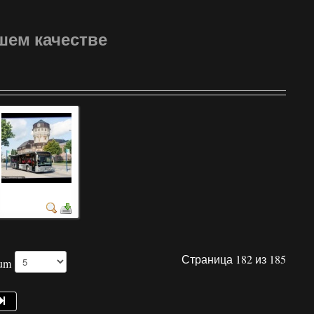
шем качестве
фотография авто
Страница 182 из 185
Num