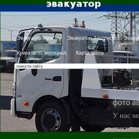
Эвакуатор Миасс
Эвакуатор Златоуст
Эваку
Книги авто, мотоцикл
Карта сайта
В катег
фото а
У нас м
эвакуато