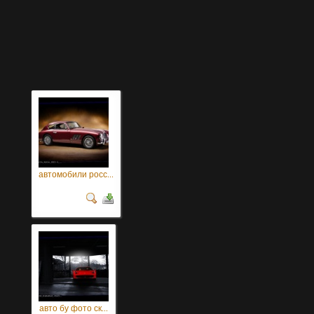
автомобили росс...
авто бу фото ск...