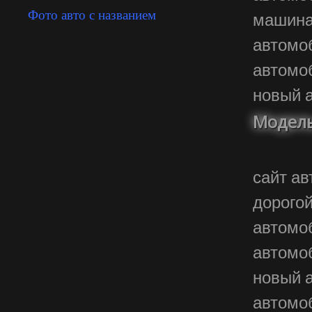
Фото авто с названием
машин
автом
автом
новый 
Модель
сайт 
дорог
автом
автом
новый 
автом