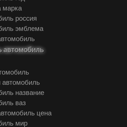
а марка
обиль россия
обиль эмблема
автомобиль
 автомобиль
автомобиль
ой автомобиль
обиль название
обиль ваз
автомобиль цена
обиль мир