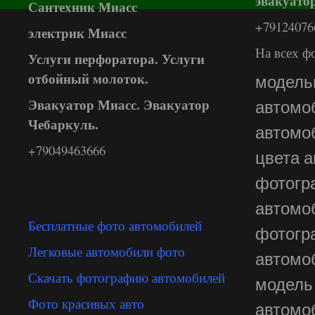
эвакуато
Сантехник Миасс
+79124076
электрик Миасс
На всех ф
Услуги перфоратора. Услуги
отбойный молоток.
модель
Эвакуатор Миасс. Эвакуатор
автомо
Чебаркуль.
автомо
+79049463666
цвета 
фотогр
автомо
Бесплатные фото автомобилей
фотогр
Легковые автомобили фото
автомо
Скачать фотографию автомобилей
модель
Фото красивых авто
автом