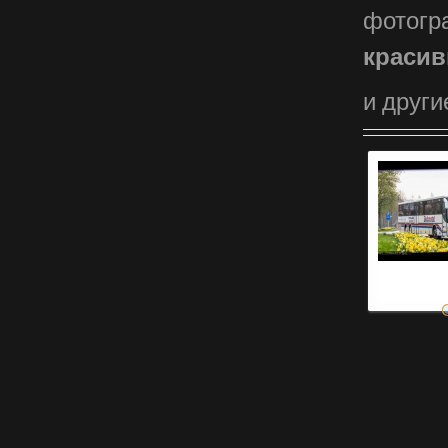
фотогр
красив
и други
машина
фотография