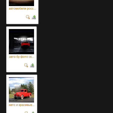
автомобили росс...
авто бу фото ск...
авто и красивые...