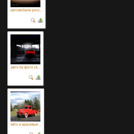
автомобили росс...
авто бу фото ск...
авто и красивые...