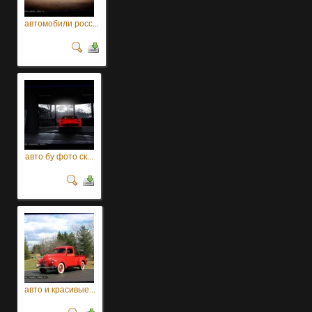
автомобили росс...
авто бу фото ск...
авто и красивые...