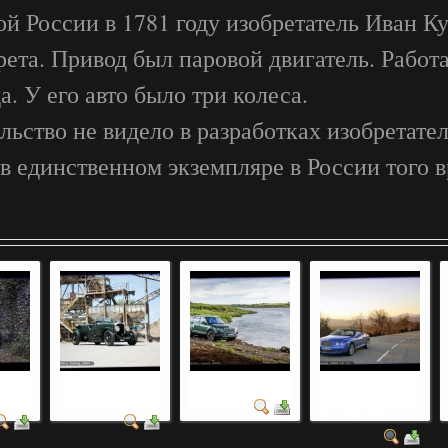
ой России в 1781 году изобретатель Иван Ку
рета. Привод был паровой двигатель. Работ
а. У его авто было три колеса.
льство не видело в разработках изобретате
 в единственном экземпляре в России того в
били
фото автомобилей
фото авто 2021 года
бесплатные
2020 года
фотография
автомобилей