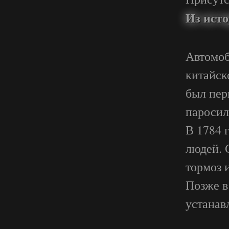
Из исто
Автомоб
китайск
был пер
паросил
В 1784 
людей. 
тормоз 
Позже в
устанавл