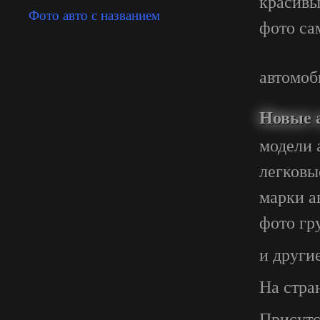
красив
Фото авто с названием
фото са
автомоб
Новые 
модели 
легковы
марки а
фото гр
и други
На стра
Присутс