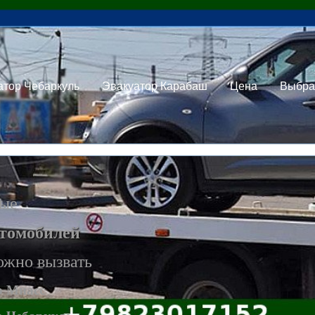
атор Чебаркуль
Эвакуатор Карабаш
Цена
Выбра
ные
втомобилей
ожно вызвать
р Миасс