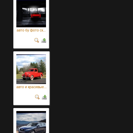
авто бу фото ск...
авто и красивые...