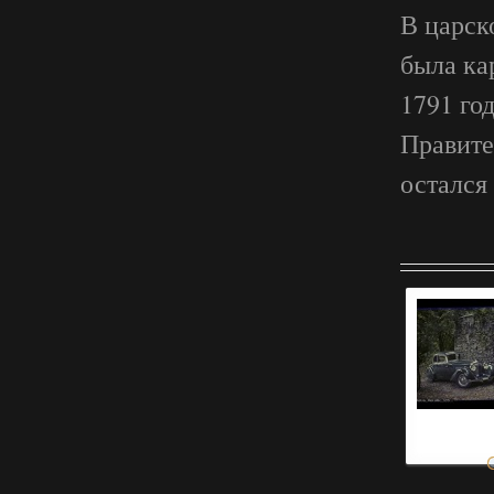
В царск
была ка
1791 год
Правите
остался
ретро автомо
фото