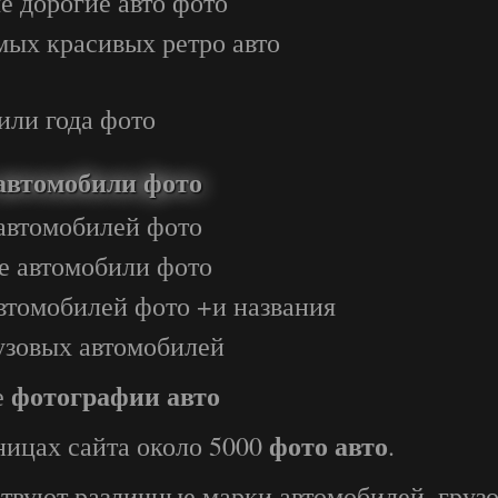
ые дорогие авто фото
мых красивых ретро авто
или года фото
автомобили фото
автомобилей фото
е автомобили фото
втомобилей фото +и названия
узовых автомобилей
фотографии авто
е
фото авто
ницах сайта около 5000
.
твуют различные марки автомобилей, грузов