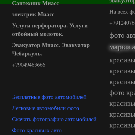
эвакуато
Сантехник Миасс
На всех ф
электрик Миасс
+79124076
Услуги перфоратора. Услуги
отбойный молоток.
фото ав
Эвакуатор Миасс. Эвакуатор
марки 
Чебаркуль.
красивы
+79049463666
красивы
красивы
фото кр
Бесплатные фото автомобилей
красивы
Легковые автомобили фото
красивы
Скачать фотографию автомобилей
красив
Фото красивых авто