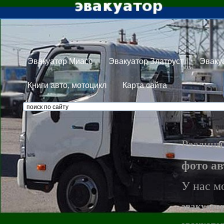
Эвакуатор Миасс
Эвакуатор Златоуст
Эваку
Книги авто, мотоцикл
Карта сайта
Различ
фото а
У нас м
эвакуато